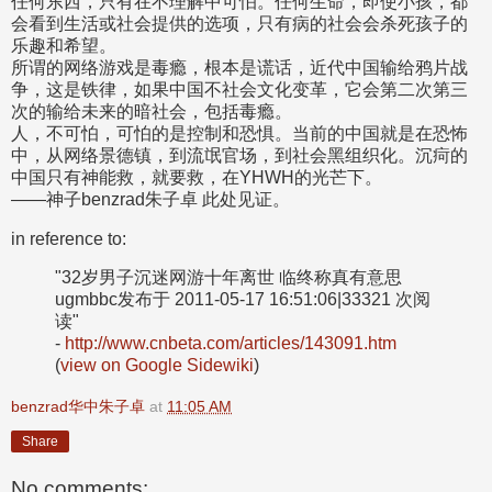
任何东西，只有在不理解中可怕。任何生命，即使小孩，
都
会看到生活或社会提供的选项，
只有病的社会会杀死孩子的
乐趣和希望。
所谓的网络游戏是毒瘾，根本是谎话，近代中国输给鸦片战
争，
这是铁律，如果中国不社会文化变革，
它会第二次第三
次的输给未来的暗社会，包括毒瘾。
人，不可怕，可怕的是控制和恐惧。当前的中国就是在恐怖
中，
从网络景德镇，到流氓官场，到社会黑组织化。
沉疴的
中国只有神能救，就要救，在YHWH的光芒下。
——神子benzrad朱子卓 此处见证。
in reference to:
"32岁男子沉迷网游十年离世 临终称真有意思
ugmbbc发布于 2011-05-17 16:51:06|33321 次阅
读"
-
http://www.cnbeta.com/articles/143091.htm
(
view on Google Sidewiki
)
benzrad华中朱子卓
at
11:05 AM
Share
No comments: