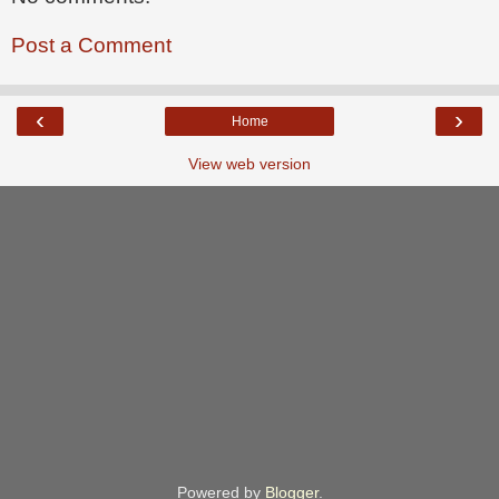
Post a Comment
‹
›
Home
View web version
Powered by
Blogger
.